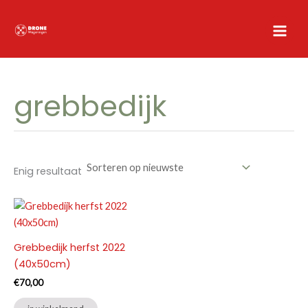
Ga
naar
de
inhoud
grebbedijk
Enig resultaat
Grebbedijk herfst 2022
(40x50cm)
€
70,00