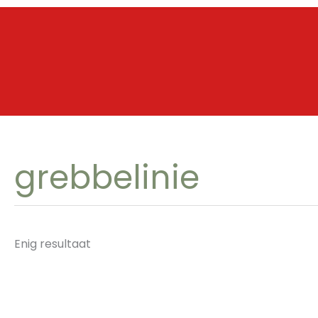
Ga
naar
de
inhoud
grebbelinie
Enig resultaat