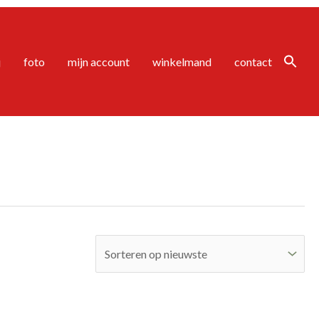
j
foto
mijn account
winkelmand
contact