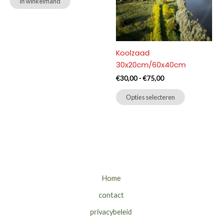
in winkelmand
Koolzaad
30x20cm/60x40cm
Prijsklasse:
€
30,00
-
€
75,00
€30,00
Dit
tot
Opties selecteren
product
€75,00
heeft
meerdere
variaties.
Deze
optie
kan
Home
gekozen
contact
worden
op
privacybeleid