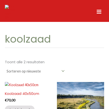
Ga
naar
de
inhoud
koolzaad
Gesorteerd
Toont alle 2 resultaten
op
nieuwste
Koolzaad 40x50cm
€
70,00