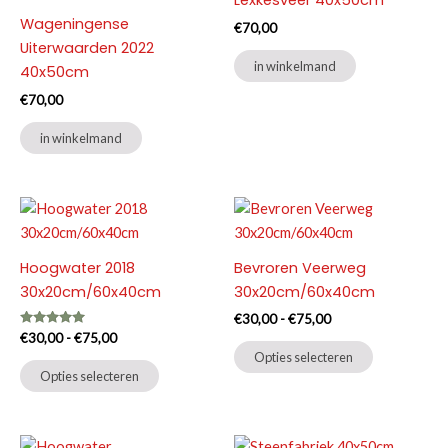
Lexkesveer 40x50cm
Deze
optie
Wageningense
optie
kan
€
70,00
Uiterwaarden 2022
kan
gekozen
in winkelmand
40x50cm
gekozen
worden
worden
op
€
70,00
op
de
in winkelmand
de
productpag
productpagina
Hoogwater 2018
Bevroren Veerweg
30x20cm/60x40cm
30x20cm/60x40cm
Prijsklasse:
€
30,00
-
€
75,00
€30,00
Gewaardeerd
Prijsklasse:
€
30,00
-
€
75,00
Dit
5.00
tot
€30,00
Opties selecteren
uit 5
Dit
product
€75,00
tot
Opties selecteren
product
€75,00
heeft
heeft
meerdere
meerdere
variaties.