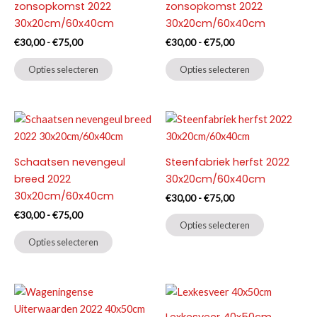
zonsopkomst 2022
zonsopkomst 2022
30x20cm/60x40cm
30x20cm/60x40cm
Prijsklasse:
Prijsklasse:
€
30,00
-
€
75,00
€
30,00
-
€
75,00
€30,00
€30,00
Dit
Dit
tot
tot
Opties selecteren
Opties selecteren
product
product
€75,00
€75,00
heeft
heeft
meerdere
meerdere
variaties.
variaties.
Deze
Deze
Schaatsen nevengeul
Steenfabriek herfst 2022
optie
optie
breed 2022
30x20cm/60x40cm
kan
kan
30x20cm/60x40cm
gekozen
gekozen
Prijsklasse:
€
30,00
-
€
75,00
€30,00
worden
worden
Prijsklasse:
€
30,00
-
€
75,00
Dit
tot
Opties selecteren
€30,00
op
op
Dit
product
€75,00
tot
Opties selecteren
de
de
product
heeft
€75,00
productpagina
productpag
heeft
meerdere
meerdere
variaties.
variaties.
Deze