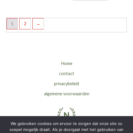
de
heeft
productpagina
meerdere
variaties.
1
2
→
Deze
optie
kan
gekozen
worden
Home
op
de
contact
productpag
privacybeleid
algemene voorwaarden
We gebruiken cookies om ervoor te zorgen dat onze site zo
soepel mogelijk draait. Als je doorgaat met het gebruiken van