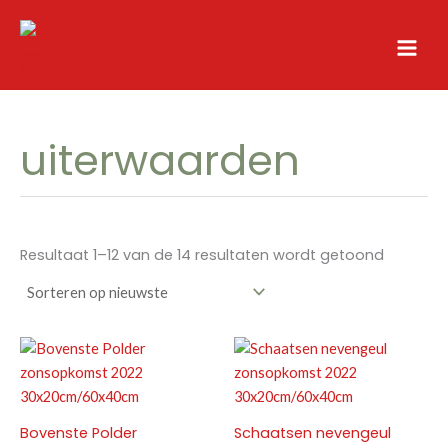
Ga
naar
de
inhoud
uiterwaarden
Gesorte
Resultaat 1–12 van de 14 resultaten wordt getoond
op
nieuwste
Bovenste Polder
Schaatsen nevengeul