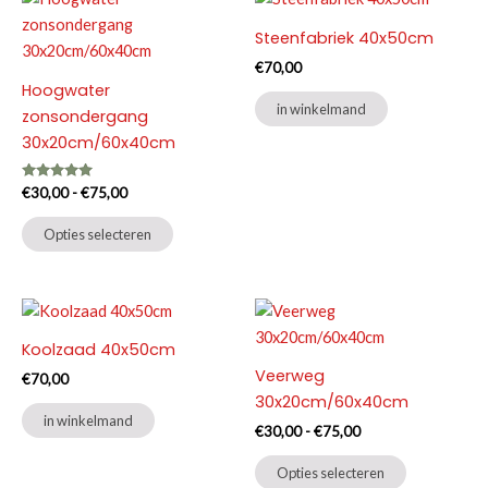
variaties.
Deze
Steenfabriek 40x50cm
Deze
optie
optie
€
70,00
kan
Hoogwater
kan
gekozen
in winkelmand
zonsondergang
gekozen
worden
30x20cm/60x40cm
worden
op
op
de
Gewaardeerd
Prijsklasse:
€
30,00
-
€
75,00
de
productpag
5.00
€30,00
uit 5
Dit
productpagina
tot
Opties selecteren
product
€75,00
heeft
meerdere
variaties.
Koolzaad 40x50cm
Deze
Veerweg
optie
€
70,00
30x20cm/60x40cm
kan
in winkelmand
gekozen
Prijsklasse:
€
30,00
-
€
75,00
€30,00
worden
Dit
tot
Opties selecteren
op
product
€75,00