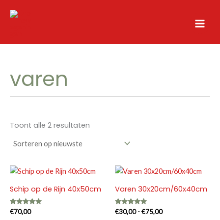
Ga
naar
de
inhoud
varen
Gesorteerd
Toont alle 2 resultaten
op
nieuwste
Schip op de Rijn 40x50cm
Varen 30x20cm/60x40cm
Gewaardeerd
Gewaardeerd
Prijsklasse:
€
70,00
€
30,00
-
€
75,00
5.00
5.00
€30,00