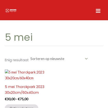
Ga
naar
de
inhoud
5 mei
Enig resultaat
5 mei Thorckpark 2023
30x20cm/60x40cm
Prijsklasse:
€
30,00
-
€
75,00
€30,00
Dit
tot