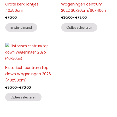
Grote kerk lichtjes
Wageningen centrum
40x50cm
2022 30x20cm/60x40cm
Prijsklasse:
€
70,00
€
30,00
-
€
75,00
€30,00
Dit
tot
in winkelmand
Opties selecteren
product
€75,00
heeft
meerdere
variaties.
Deze
optie
Historisch centrum top
kan
down Wageningen 2026
gekozen
(40x50cm)
worden
op
Prijsklasse:
€
30,00
-
€
70,00
€30,00
de
Dit
tot
Opties selecteren
productpag
product
€70,00
heeft
meerdere