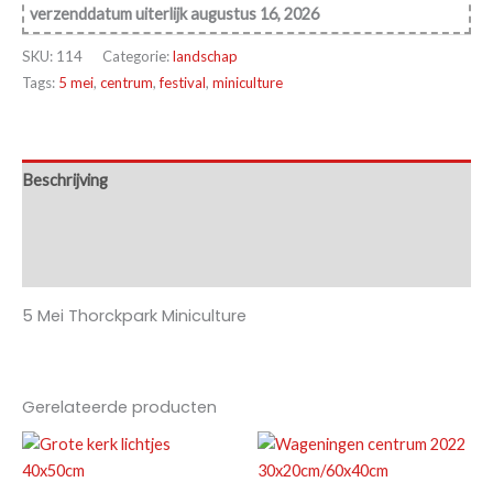
Thorckpark
verzenddatum uiterlijk augustus 16, 2026
2023
30x20cm/60x40cm
SKU:
114
Categorie:
landschap
aantal
Tags:
5 mei
,
centrum
,
festival
,
miniculture
Beschrijving
Aanvullende informatie
Beoordelingen (0)
5 Mei Thorckpark Miniculture
Gerelateerde producten