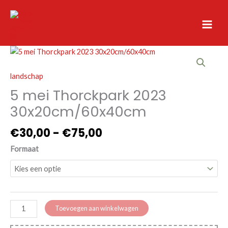
Ga
naar
de
inhoud
landschap
5 mei Thorckpark 2023
30x20cm/60x40cm
Prijsklasse:
€
30,00
-
€
75,00
€30,00
Formaat
tot
€75,00
5
Toevoegen aan winkelwagen
mei