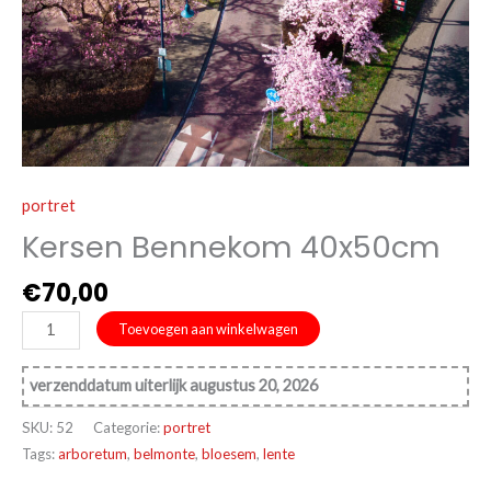
portret
Kersen Bennekom 40x50cm
€
70,00
Kersen
Toevoegen aan winkelwagen
Bennekom
40x50cm
verzenddatum uiterlijk augustus 20, 2026
aantal
SKU:
52
Categorie:
portret
Tags:
arboretum
,
belmonte
,
bloesem
,
lente