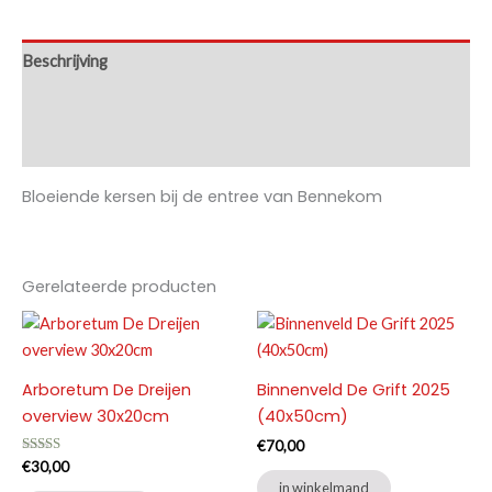
Beschrijving
Aanvullende informatie
Beoordelingen (0)
Bloeiende kersen bij de entree van Bennekom
Gerelateerde producten
Arboretum De Dreijen
Binnenveld De Grift 2025
overview 30x20cm
(40x50cm)
€
70,00
Gewaardeerd
€
30,00
5.00
in winkelmand
uit 5