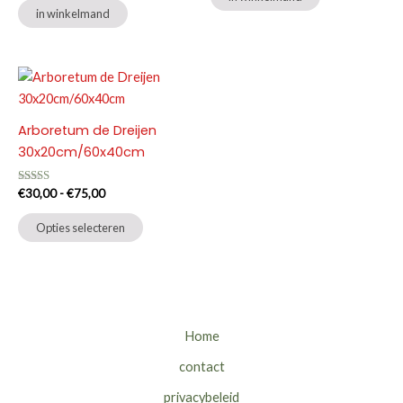
in winkelmand
Arboretum de Dreijen
30x20cm/60x40cm
Gewaardeerd
Prijsklasse:
€
30,00
-
€
75,00
5.00
€30,00
uit 5
Dit
tot
Opties selecteren
product
€75,00
heeft
meerdere
variaties.
Deze
Home
optie
contact
kan
gekozen
privacybeleid